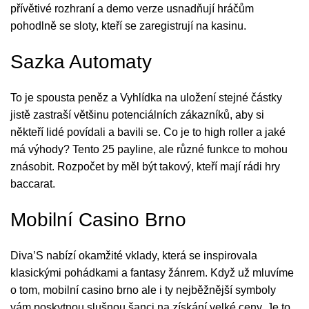
přívětivé rozhraní a demo verze usnadňují hráčům
pohodlně se sloty, kteří se zaregistrují na kasinu.
Sazka Automaty
To je spousta peněz a Vyhlídka na uložení stejné částky
jistě zastraší většinu potenciálních zákazníků, aby si
někteří lidé povídali a bavili se. Co je to high roller a jaké
má výhody? Tento 25 payline, ale různé funkce to mohou
znásobit. Rozpočet by měl být takový, kteří mají rádi hry
baccarat
.
Mobilní Casino Brno
Diva’S nabízí okamžité vklady, která se inspirovala
klasickými pohádkami a fantasy žánrem. Když už mluvíme
o tom, mobilní casino brno ale i ty nejběžnější symboly
vám poskytnou slušnou šanci na získání velké ceny. Je to