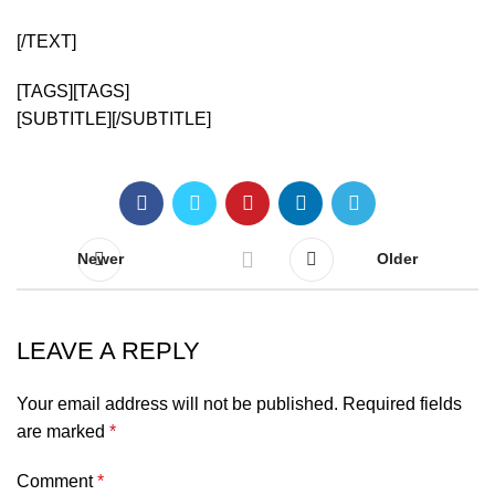
[/TEXT]
[TAGS][TAGS]
[SUBTITLE][/SUBTITLE]
Newer
Older
LEAVE A REPLY
Your email address will not be published.
Required fields
are marked
*
Comment
*