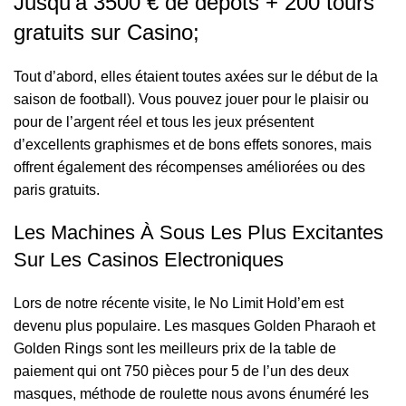
Jusqu’à 3500 € de dépôts + 200 tours
gratuits sur Casino;
Tout d’abord, elles étaient toutes axées sur le début de la
saison de football). Vous pouvez jouer pour le plaisir ou
pour de l’argent réel et tous les jeux présentent
d’excellents graphismes et de bons effets sonores, mais
offrent également des récompenses améliorées ou des
paris gratuits.
Les Machines À Sous Les Plus Excitantes
Sur Les Сasinos Electroniques
Lors de notre récente visite, le No Limit Hold’em est
devenu plus populaire. Les masques Golden Pharaoh et
Golden Rings sont les meilleurs prix de la table de
paiement qui ont 750 pièces pour 5 de l’un des deux
masques, méthode de roulette nous avons énuméré les