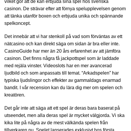
vilket gör att de kan erbjuda sina spel hos svenska
casinon. De strävar efter att förnya spelupplevelsen genom
att tänka utanför boxen och erbjuda unika och spännande
spelkoncept.
Det innebär att vi har stenkoll på vad som förväntas av ett
nätcasino och kan direkt säga om sidan är bra eller inte.
CasinoGuide har mer än 20 års erfarenhet av att jämföra
casinon. Det finns några få jackpottspel som är laddade
med rejäla vinster. Videoslots har en mer avancerad
ljudbild och som anpassats till temat. “Arkadspelen” har
typiska ljudslingor och effekter av gammaldags enarmad
bandit. I vår recension kan du lära dig mer om spelen och
kreatören.
Det går inte att säga att ett spel är deras bara baserat på
utseendet, men alla deras spel är mycket välgjorda. Vi ska
kika lite på några av de mest välkända spelen från
tillverkaren nu. Spelet lanserades exklusivt hos första