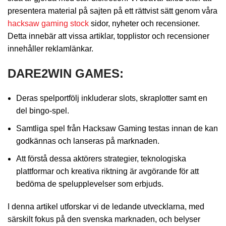
presentera material på sajten på ett rättvist sätt genom våra
hacksaw gaming stock
sidor, nyheter och recensioner.
Detta innebär att vissa artiklar, topplistor och recensioner
innehåller reklamlänkar.
DARE2WIN GAMES:
Deras spelportfölj inkluderar slots, skraplotter samt en
del bingo-spel.
Samtliga spel från Hacksaw Gaming testas innan de kan
godkännas och lanseras på marknaden.
Att förstå dessa aktörers strategier, teknologiska
plattformar och kreativa riktning är avgörande för att
bedöma de spelupplevelser som erbjuds.
I denna artikel utforskar vi de ledande utvecklarna, med
särskilt fokus på den svenska marknaden, och belyser