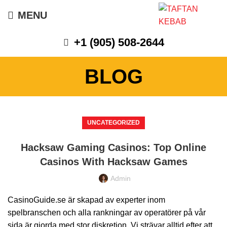
MENU
+1 (905) 508-2644
BLOG
UNCATEGORIZED
Hacksaw Gaming Casinos: Top Online
Casinos With Hacksaw Games
Admin
CasinoGuide.se är skapad av experter inom
spelbranschen och alla rankningar av operatörer på vår
sida är gjorda med stor diskretion. Vi strävar alltid efter att