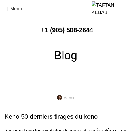
Menu
+1 (905) 508-2644
Blog
UNCATEGORIZED
Admin
Keno 50 derniers tirages du keno
Systeme keno les symboles du jeu sont représentés par un