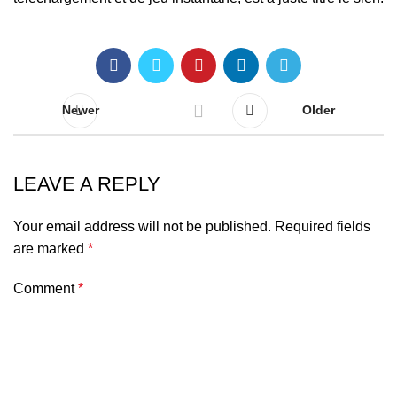
Newer
Older
LEAVE A REPLY
Your email address will not be published.
Required fields
are marked
*
Comment
*